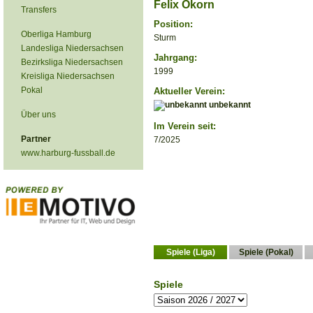
Felix Okorn
Transfers
Position:
Oberliga Hamburg
Sturm
Landesliga Niedersachsen
Jahrgang:
Bezirksliga Niedersachsen
1999
Kreisliga Niedersachsen
Pokal
Aktueller Verein:
unbekannt
Über uns
Im Verein seit:
Partner
7/2025
www.harburg-fussball.de
Spiele (Liga)
Spiele (Pokal)
Spiele