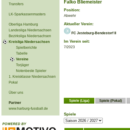
Falko Bliemeister
Transfers
Position:
LK-Sparkassenmasters
Abwehr
Aktueller Verein:
Oberliga Hamburg
Landesliga Niedersachsen
FC Jesteburg-Bendestorf II
Bezirksliga Niedersachsen
Im Verein seit:
Kreisliga Niedersachsen
7/2023
Spielberichte
Tabelle
Vereine
Torjäger
Notenbeste Spieler
1. Kreisklasse Niedersachsen
Pokal
Über uns
Spiele (Liga)
Spiele (Pokal)
Partner
www.harburg-fussball.de
Spiele