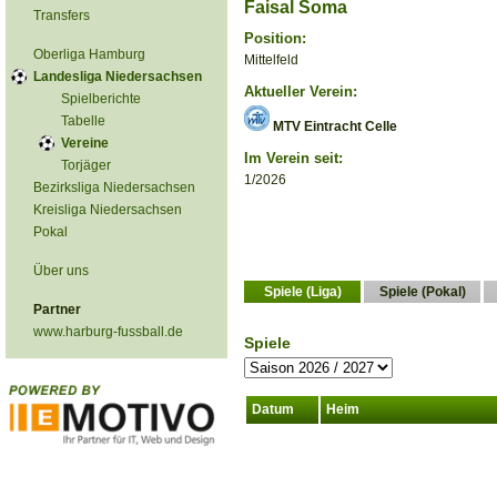
Faisal Soma
Transfers
Position:
Oberliga Hamburg
Mittelfeld
Landesliga Niedersachsen
Aktueller Verein:
Spielberichte
Tabelle
MTV Eintracht Celle
Vereine
Im Verein seit:
Torjäger
1/2026
Bezirksliga Niedersachsen
Kreisliga Niedersachsen
Pokal
Über uns
Spiele (Liga)
Spiele (Pokal)
Partner
www.harburg-fussball.de
Spiele
Datum
Heim