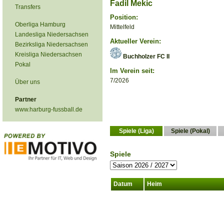
Fadil Mekic
Transfers
Position:
Oberliga Hamburg
Mittelfeld
Landesliga Niedersachsen
Aktueller Verein:
Bezirksliga Niedersachsen
Kreisliga Niedersachsen
Buchholzer FC II
Pokal
Im Verein seit:
7/2026
Über uns
Partner
www.harburg-fussball.de
Spiele (Liga)
Spiele (Pokal)
Spiele
Datum
Heim