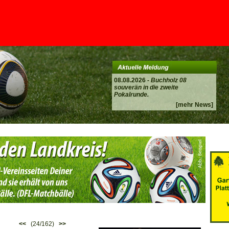
08.08.2026 -
Buchholz 08
souverän in die zweite
Pokalrunde.
[mehr News]
<<
(24/162)
>>