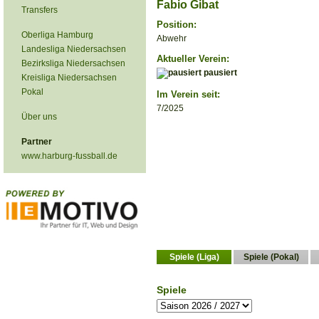
Fabio Gibat
Transfers
Position:
Oberliga Hamburg
Abwehr
Landesliga Niedersachsen
Aktueller Verein:
Bezirksliga Niedersachsen
pausiert
Kreisliga Niedersachsen
Pokal
Im Verein seit:
7/2025
Über uns
Partner
www.harburg-fussball.de
Spiele (Liga)
Spiele (Pokal)
Spiele