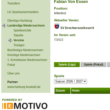
Fabian Von Essen
Transfers
Position:
LK-Sparkassenmasters
Mittelfeld
Aktueller Verein:
Oberliga Hamburg
Landesliga Niedersachsen
SV Drochtersen/Assel II
Spielberichte
Im Verein seit:
Tabelle
7/2022
Vereine
Torjäger
Bezirksliga Niedersachsen
Kreisliga Niedersachsen
1. Kreisklasse Niedersachsen
Spiele (Liga)
Spiele (Pokal)
Pokal
Über uns
Spiele
Partner
www.harburg-fussball.de
Datum
Heim