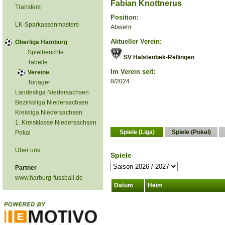
Fabian Knottnerus
Transfers
Position:
LK-Sparkassenmasters
Abwehr
Aktueller Verein:
Oberliga Hamburg
Spielberichte
SV Halstenbek-Rellingen
Tabelle
Im Verein seit:
Vereine
8/2024
Torjäger
Landesliga Niedersachsen
Bezirksliga Niedersachsen
Kreisliga Niedersachsen
1. Kreisklasse Niedersachsen
Spiele (Liga)
Spiele (Pokal)
Pokal
Über uns
Spiele
Partner
www.harburg-fussball.de
Datum
Heim