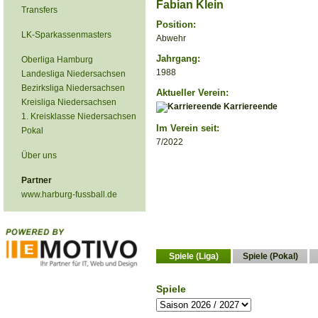
Fabian Klein
Transfers
Position:
LK-Sparkassenmasters
Abwehr
Jahrgang:
Oberliga Hamburg
1988
Landesliga Niedersachsen
Bezirksliga Niedersachsen
Aktueller Verein:
Kreisliga Niedersachsen
Karriereende
1. Kreisklasse Niedersachsen
Im Verein seit:
Pokal
7/2022
Über uns
Partner
www.harburg-fussball.de
Spiele (Liga)
Spiele (Pokal)
Spiele