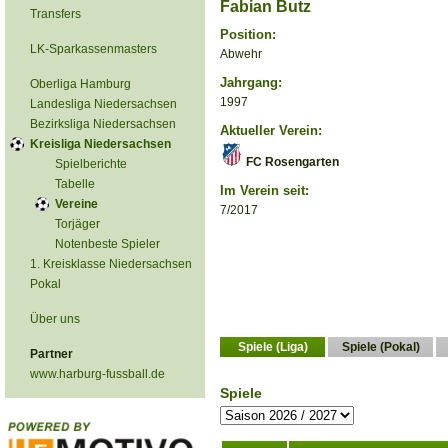
Fabian Butz
Transfers
Position:
LK-Sparkassenmasters
Abwehr
Jahrgang:
Oberliga Hamburg
1997
Landesliga Niedersachsen
Bezirksliga Niedersachsen
Aktueller Verein:
Kreisliga Niedersachsen
FC Rosengarten
Spielberichte
Tabelle
Im Verein seit:
Vereine
7/2017
Torjäger
Notenbeste Spieler
1. Kreisklasse Niedersachsen
Pokal
Über uns
Spiele (Liga)
Spiele (Pokal)
Partner
www.harburg-fussball.de
Spiele