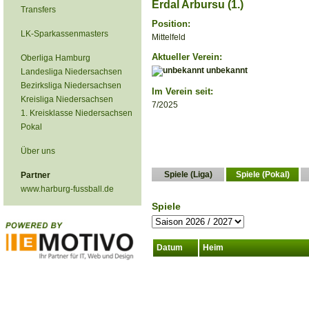
Erdal Arbursu (1.)
Transfers
Position:
LK-Sparkassenmasters
Mittelfeld
Aktueller Verein:
Oberliga Hamburg
unbekannt
Landesliga Niedersachsen
Bezirksliga Niedersachsen
Im Verein seit:
Kreisliga Niedersachsen
7/2025
1. Kreisklasse Niedersachsen
Pokal
Über uns
Spiele (Liga)
Spiele (Pokal)
Partner
www.harburg-fussball.de
Spiele
Datum
Heim