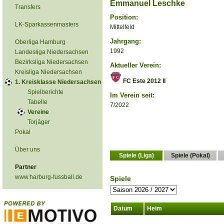
Emmanuel Leschke
Transfers
Position:
LK-Sparkassenmasters
Mittelfeld
Jahrgang:
Oberliga Hamburg
1992
Landesliga Niedersachsen
Bezirksliga Niedersachsen
Aktueller Verein:
Kreisliga Niedersachsen
FC Este 2012 II
1. Kreisklasse Niedersachsen
Spielberichte
Im Verein seit:
Tabelle
7/2022
Vereine
Torjäger
Pokal
Über uns
Spiele (Liga)
Spiele (Pokal)
Partner
www.harburg-fussball.de
Spiele
Datum
Heim