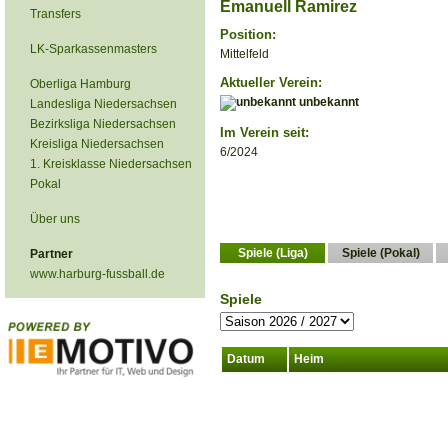
Emanuell Ramirez
Transfers
Position:
LK-Sparkassenmasters
Mittelfeld
Aktueller Verein:
Oberliga Hamburg
unbekannt
Landesliga Niedersachsen
Bezirksliga Niedersachsen
Im Verein seit:
Kreisliga Niedersachsen
6/2024
1. Kreisklasse Niedersachsen
Pokal
Über uns
Spiele (Liga)
Spiele (Pokal)
Partner
www.harburg-fussball.de
Spiele
Datum
Heim