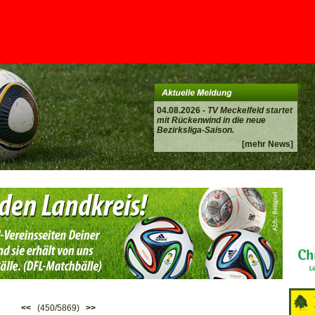
04.08.2026 -
TV Meckelfeld startet
mit Rückenwind in die neue
Bezirksliga-Saison.
[mehr News]
<<
(450/5869)
>>