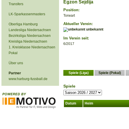
Egzon Sejdija
Transfers
Position:
LK-Sparkassenmasters
Torwart
Aktueller Verein:
Oberliga Hamburg
unbekannt
Landesliga Niedersachsen
Bezirksliga Niedersachsen
Im Verein seit:
Kreisliga Niedersachsen
6/2017
1. Kreisklasse Niedersachsen
Pokal
Über uns
Spiele (Liga)
Spiele (Pokal)
Partner
www.harburg-fussball.de
Spiele
Datum
Heim