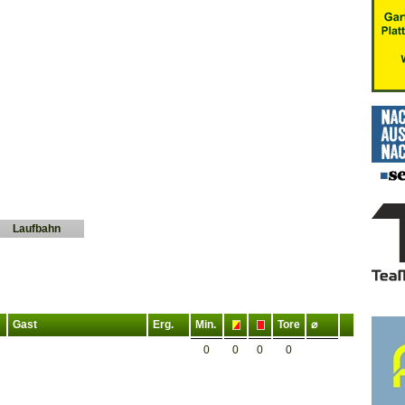
Laufbahn
Gast
Erg.
Min.
Tore
⌀
0
0
0
0