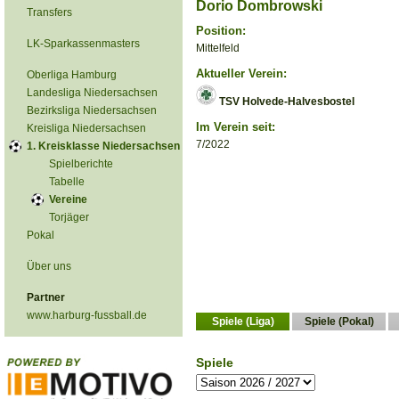
Dorio Dombrowski
Transfers
Position:
LK-Sparkassenmasters
Mittelfeld
Aktueller Verein:
Oberliga Hamburg
Landesliga Niedersachsen
TSV Holvede-Halvesbostel
Bezirksliga Niedersachsen
Im Verein seit:
Kreisliga Niedersachsen
7/2022
1. Kreisklasse Niedersachsen
Spielberichte
Tabelle
Vereine
Torjäger
Pokal
Über uns
Partner
www.harburg-fussball.de
Spiele (Liga)
Spiele (Pokal)
Spiele