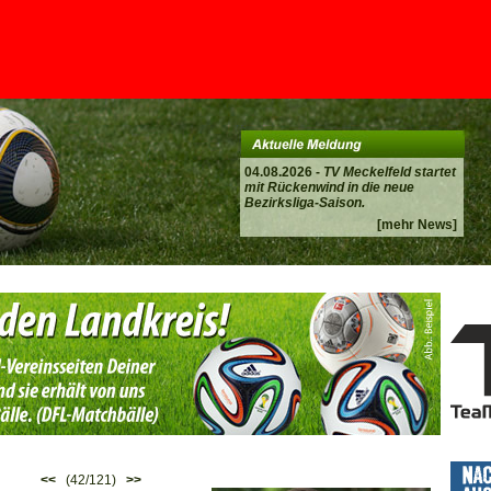
04.08.2026 -
TV Meckelfeld startet
mit Rückenwind in die neue
Bezirksliga-Saison.
[mehr News]
<<
(42/121)
>>