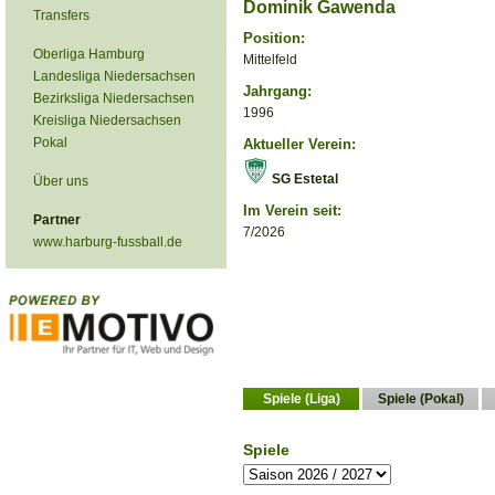
Dominik Gawenda
Transfers
Position:
Oberliga Hamburg
Mittelfeld
Landesliga Niedersachsen
Jahrgang:
Bezirksliga Niedersachsen
1996
Kreisliga Niedersachsen
Pokal
Aktueller Verein:
SG Estetal
Über uns
Im Verein seit:
Partner
7/2026
www.harburg-fussball.de
Spiele (Liga)
Spiele (Pokal)
Spiele