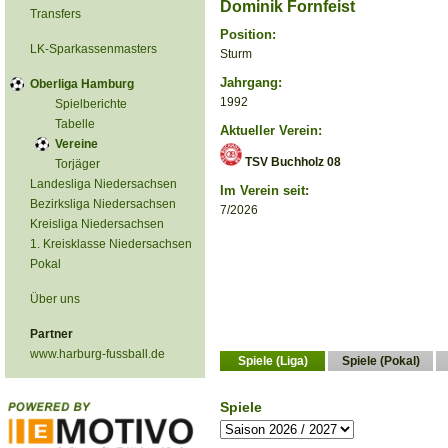
Dominik Fornfeist
Transfers
Position:
LK-Sparkassenmasters
Sturm
Jahrgang:
Oberliga Hamburg
1992
Spielberichte
Tabelle
Aktueller Verein:
Vereine
TSV Buchholz 08
Torjäger
Landesliga Niedersachsen
Im Verein seit:
Bezirksliga Niedersachsen
7/2026
Kreisliga Niedersachsen
1. Kreisklasse Niedersachsen
Pokal
Über uns
Partner
www.harburg-fussball.de
Spiele (Liga)
Spiele (Pokal)
Spiele