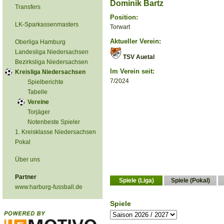
Dominik Bartz
Transfers
Position:
LK-Sparkassenmasters
Torwart
Aktueller Verein:
Oberliga Hamburg
Landesliga Niedersachsen
TSV Auetal
Bezirksliga Niedersachsen
Im Verein seit:
Kreisliga Niedersachsen
7/2024
Spielberichte
Tabelle
Vereine
Torjäger
Notenbeste Spieler
1. Kreisklasse Niedersachsen
Pokal
Über uns
Partner
Spiele (Liga)
Spiele (Pokal)
www.harburg-fussball.de
Spiele