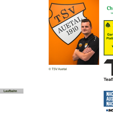
© TSV Auetal
Laufbahn