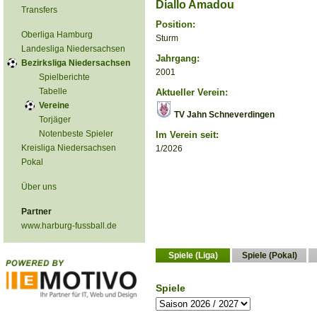
Diallo Amadou
Transfers
Position:
Oberliga Hamburg
Sturm
Landesliga Niedersachsen
Jahrgang:
Bezirksliga Niedersachsen
2001
Spielberichte
Tabelle
Aktueller Verein:
Vereine
TV Jahn Schneverdingen
Torjäger
Notenbeste Spieler
Im Verein seit:
Kreisliga Niedersachsen
1/2026
Pokal
Über uns
Partner
www.harburg-fussball.de
Spiele (Liga)
Spiele (Pokal)
Spiele