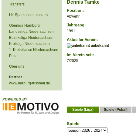
Dennis Tamke
Transfers
Position:
LK-Sparkassenmasters
Abwehr
Jahrgang:
Oberliga Hamburg
1991
Landesliga Niedersachsen
Bezirksliga Niedersachsen
Aktueller Verein:
Kreisliga Niedersachsen
unbekannt
1. Kreisklasse Niedersachsen
Im Verein seit:
Pokal
7/2025
Über uns
Partner
www.harburg-fussball.de
Spiele (Liga)
Spiele (Pokal)
Spiele