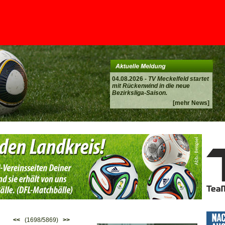
04.08.2026 -
TV Meckelfeld startet
mit Rückenwind in die neue
Bezirksliga-Saison.
[mehr News]
<<
(1698/5869)
>>