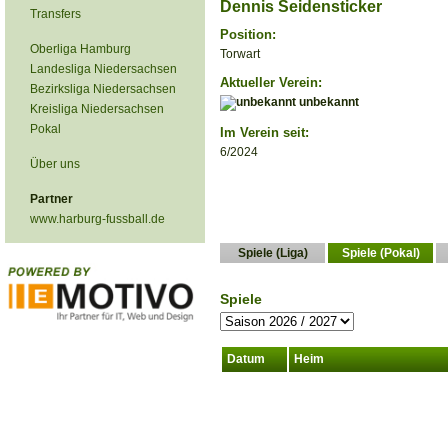
Dennis Seidensticker
Transfers
Position:
Oberliga Hamburg
Torwart
Landesliga Niedersachsen
Aktueller Verein:
Bezirksliga Niedersachsen
unbekannt
Kreisliga Niedersachsen
Pokal
Im Verein seit:
6/2024
Über uns
Partner
www.harburg-fussball.de
Spiele (Liga)
Spiele (Pokal)
Spiele
Datum
Heim