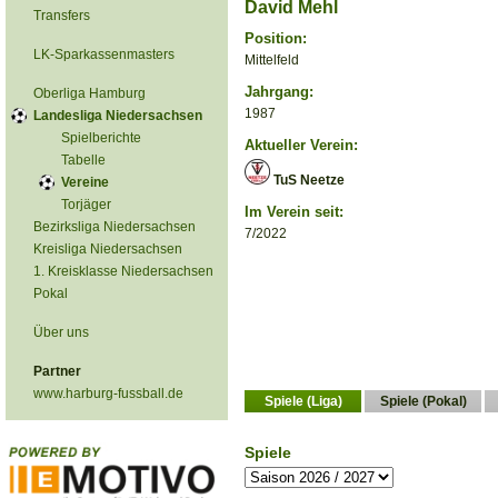
David Mehl
Transfers
Position:
LK-Sparkassenmasters
Mittelfeld
Jahrgang:
Oberliga Hamburg
1987
Landesliga Niedersachsen
Spielberichte
Aktueller Verein:
Tabelle
TuS Neetze
Vereine
Torjäger
Im Verein seit:
Bezirksliga Niedersachsen
7/2022
Kreisliga Niedersachsen
1. Kreisklasse Niedersachsen
Pokal
Über uns
Partner
www.harburg-fussball.de
Spiele (Liga)
Spiele (Pokal)
Spiele