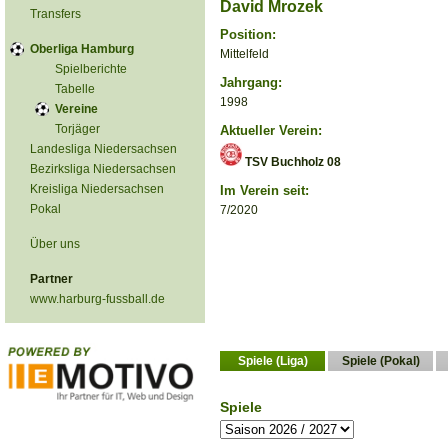
David Mrozek
Transfers
Position:
Oberliga Hamburg
Mittelfeld
Spielberichte
Jahrgang:
Tabelle
1998
Vereine
Torjäger
Aktueller Verein:
Landesliga Niedersachsen
TSV Buchholz 08
Bezirksliga Niedersachsen
Kreisliga Niedersachsen
Im Verein seit:
Pokal
7/2020
Über uns
Partner
www.harburg-fussball.de
Spiele (Liga)
Spiele (Pokal)
Spiele