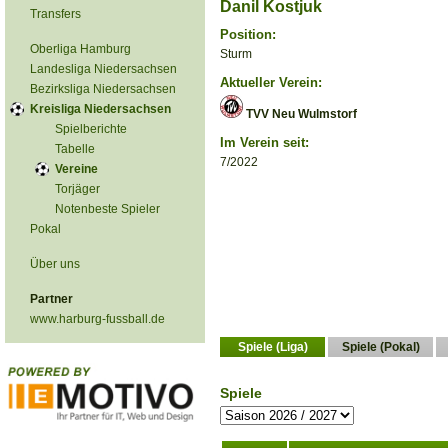
Danil Kostjuk
Transfers
Position:
Oberliga Hamburg
Sturm
Landesliga Niedersachsen
Aktueller Verein:
Bezirksliga Niedersachsen
Kreisliga Niedersachsen
TVV Neu Wulmstorf
Spielberichte
Im Verein seit:
Tabelle
7/2022
Vereine
Torjäger
Notenbeste Spieler
Pokal
Über uns
Partner
www.harburg-fussball.de
Spiele (Liga)
Spiele (Pokal)
Spiele