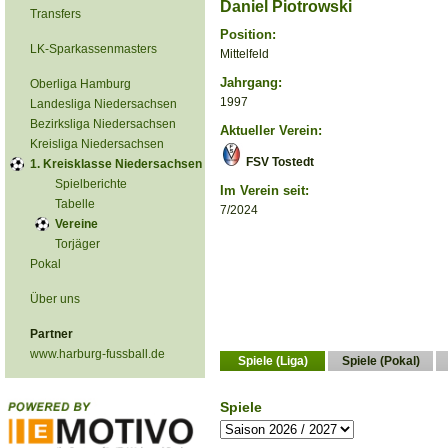
Daniel Piotrowski
Transfers
Position:
LK-Sparkassenmasters
Mittelfeld
Jahrgang:
Oberliga Hamburg
1997
Landesliga Niedersachsen
Bezirksliga Niedersachsen
Aktueller Verein:
Kreisliga Niedersachsen
FSV Tostedt
1. Kreisklasse Niedersachsen
Spielberichte
Im Verein seit:
Tabelle
7/2024
Vereine
Torjäger
Pokal
Über uns
Partner
www.harburg-fussball.de
Spiele (Liga)
Spiele (Pokal)
Spiele