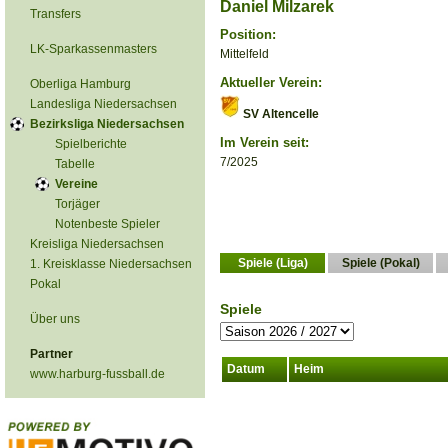
Daniel Milzarek
Transfers
Position:
LK-Sparkassenmasters
Mittelfeld
Aktueller Verein:
Oberliga Hamburg
Landesliga Niedersachsen
SV Altencelle
Bezirksliga Niedersachsen
Im Verein seit:
Spielberichte
7/2025
Tabelle
Vereine
Torjäger
Notenbeste Spieler
Kreisliga Niedersachsen
Spiele (Liga)
Spiele (Pokal)
1. Kreisklasse Niedersachsen
Pokal
Spiele
Über uns
Partner
Datum
Heim
www.harburg-fussball.de