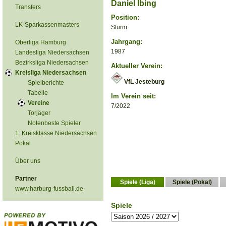
Daniel Ibing
Transfers
Position:
LK-Sparkassenmasters
Sturm
Jahrgang:
Oberliga Hamburg
1987
Landesliga Niedersachsen
Bezirksliga Niedersachsen
Aktueller Verein:
Kreisliga Niedersachsen
VfL Jesteburg
Spielberichte
Tabelle
Im Verein seit:
Vereine
7/2022
Torjäger
Notenbeste Spieler
1. Kreisklasse Niedersachsen
Pokal
Über uns
Partner
Spiele (Liga)
Spiele (Pokal)
www.harburg-fussball.de
Spiele