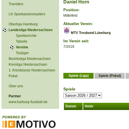
Daniel Horn
Transfers
Position:
LK-Sparkassenmasters
Mittelfeld
Aktueller Verein:
Oberliga Hamburg
Landesliga Niedersachsen
MTV Treubund Lüneburg
Spielberichte
Im Verein seit:
Tabelle
7/2018
Vereine
Torjäger
Bezirksliga Niedersachsen
Kreisliga Niedersachsen
1. Kreisklasse Niedersachsen
Spiele (Liga)
Spiele (Pokal)
Pokal
Über uns
Spiele
Partner
www.harburg-fussball.de
Datum
Heim