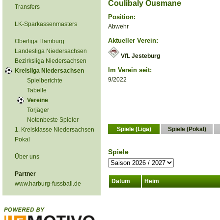
Coulibaly Ousmane
Transfers
Position:
LK-Sparkassenmasters
Abwehr
Aktueller Verein:
Oberliga Hamburg
Landesliga Niedersachsen
VfL Jesteburg
Bezirksliga Niedersachsen
Im Verein seit:
Kreisliga Niedersachsen
9/2022
Spielberichte
Tabelle
Vereine
Torjäger
Notenbeste Spieler
Spiele (Liga)
Spiele (Pokal)
1. Kreisklasse Niedersachsen
Pokal
Spiele
Über uns
Partner
Datum
Heim
www.harburg-fussball.de