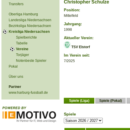
Christopher Schulze
Transfers
Position:
Oberliga Hamburg
Mittelfeld
Landesliga Niedersachsen
Jahrgang:
Bezirksliga Niedersachsen
1998
Kreisliga Niedersachsen
Spielberichte
Aktueller Verein:
Tabelle
TSV Elstorf
Vereine
Torjäger
Im Verein seit:
Notenbeste Spieler
7/2025
Pokal
Über uns
Partner
www.harburg-fussball.de
Spiele (Liga)
Spiele (Pokal)
Spiele