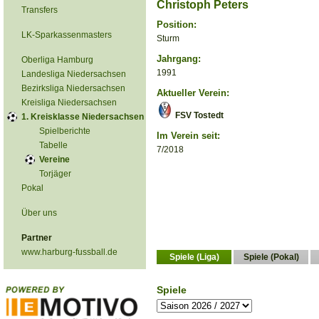
Christoph Peters
Transfers
Position:
LK-Sparkassenmasters
Sturm
Jahrgang:
Oberliga Hamburg
1991
Landesliga Niedersachsen
Bezirksliga Niedersachsen
Aktueller Verein:
Kreisliga Niedersachsen
FSV Tostedt
1. Kreisklasse Niedersachsen
Spielberichte
Im Verein seit:
Tabelle
7/2018
Vereine
Torjäger
Pokal
Über uns
Partner
www.harburg-fussball.de
Spiele (Liga)
Spiele (Pokal)
Spiele