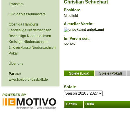
Christian Schuchart
Transfers
Position:
LK-Sparkassenmasters
Mittelfeld
Aktueller Verein:
Oberliga Hamburg
unbekannt
Landesliga Niedersachsen
Bezirksliga Niedersachsen
Im Verein seit:
Kreisliga Niedersachsen
6/2026
1. Kreisklasse Niedersachsen
Pokal
Über uns
Spiele (Liga)
Spiele (Pokal)
Partner
www.harburg-fussball.de
Spiele
Datum
Heim