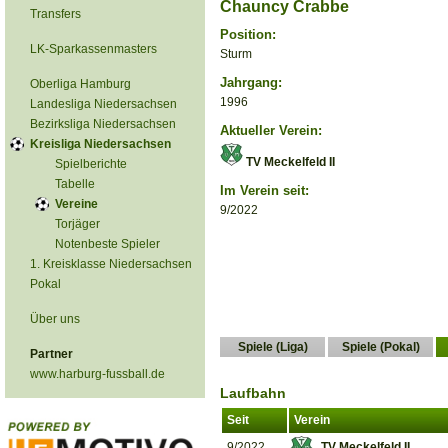
Chauncy Crabbe
Transfers
Position:
LK-Sparkassenmasters
Sturm
Jahrgang:
Oberliga Hamburg
1996
Landesliga Niedersachsen
Bezirksliga Niedersachsen
Aktueller Verein:
Kreisliga Niedersachsen
TV Meckelfeld II
Spielberichte
Tabelle
Im Verein seit:
Vereine
9/2022
Torjäger
Notenbeste Spieler
1. Kreisklasse Niedersachsen
Pokal
Über uns
Spiele (Liga)
Spiele (Pokal)
Partner
www.harburg-fussball.de
Laufbahn
Seit
Verein
9/2022
TV Meckelfeld II