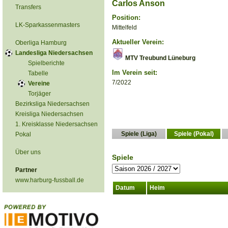
Carlos Anson
Transfers
Position:
LK-Sparkassenmasters
Mittelfeld
Aktueller Verein:
Oberliga Hamburg
Landesliga Niedersachsen
MTV Treubund Lüneburg
Spielberichte
Im Verein seit:
Tabelle
7/2022
Vereine
Torjäger
Bezirksliga Niedersachsen
Kreisliga Niedersachsen
1. Kreisklasse Niedersachsen
Spiele (Liga)
Spiele (Pokal)
Pokal
Über uns
Spiele
Partner
www.harburg-fussball.de
Datum
Heim