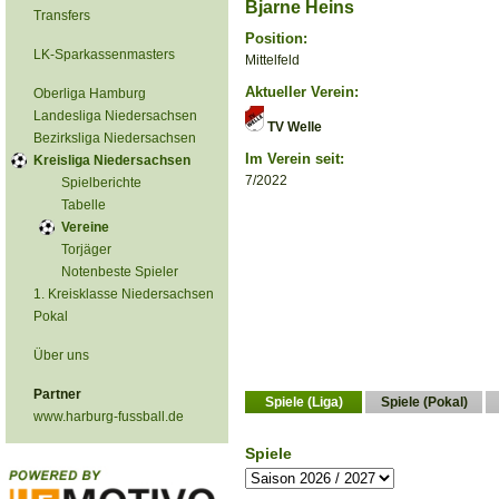
Bjarne Heins
Transfers
Position:
LK-Sparkassenmasters
Mittelfeld
Aktueller Verein:
Oberliga Hamburg
Landesliga Niedersachsen
TV Welle
Bezirksliga Niedersachsen
Im Verein seit:
Kreisliga Niedersachsen
7/2022
Spielberichte
Tabelle
Vereine
Torjäger
Notenbeste Spieler
1. Kreisklasse Niedersachsen
Pokal
Über uns
Partner
Spiele (Liga)
Spiele (Pokal)
www.harburg-fussball.de
Spiele