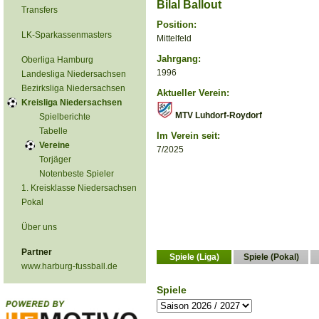
Bilal Ballout
Transfers
Position:
LK-Sparkassenmasters
Mittelfeld
Jahrgang:
Oberliga Hamburg
1996
Landesliga Niedersachsen
Bezirksliga Niedersachsen
Aktueller Verein:
Kreisliga Niedersachsen
MTV Luhdorf-Roydorf
Spielberichte
Tabelle
Im Verein seit:
Vereine
7/2025
Torjäger
Notenbeste Spieler
1. Kreisklasse Niedersachsen
Pokal
Über uns
Partner
Spiele (Liga)
Spiele (Pokal)
www.harburg-fussball.de
Spiele