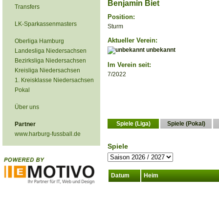
Benjamin Biet
Transfers
Position:
LK-Sparkassenmasters
Sturm
Aktueller Verein:
Oberliga Hamburg
unbekannt
Landesliga Niedersachsen
Bezirksliga Niedersachsen
Im Verein seit:
Kreisliga Niedersachsen
7/2022
1. Kreisklasse Niedersachsen
Pokal
Über uns
Spiele (Liga)
Spiele (Pokal)
Partner
www.harburg-fussball.de
Spiele
Datum
Heim