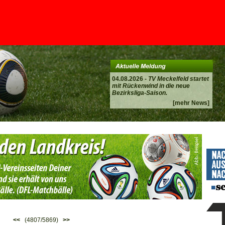
04.08.2026 -
TV Meckelfeld startet
mit Rückenwind in die neue
Bezirksliga-Saison.
[mehr News]
<<
(4807/5869)
>>