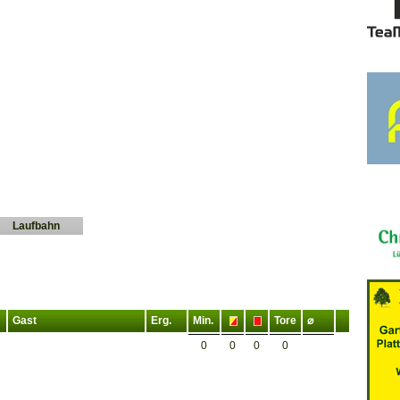
Laufbahn
Gast
Erg.
Min.
Tore
⌀
0
0
0
0