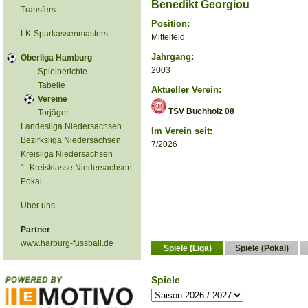
Benedikt Georgiou
Transfers
Position:
LK-Sparkassenmasters
Mittelfeld
Jahrgang:
Oberliga Hamburg
2003
Spielberichte
Tabelle
Aktueller Verein:
Vereine
TSV Buchholz 08
Torjäger
Landesliga Niedersachsen
Im Verein seit:
Bezirksliga Niedersachsen
7/2026
Kreisliga Niedersachsen
1. Kreisklasse Niedersachsen
Pokal
Über uns
Partner
www.harburg-fussball.de
Spiele (Liga)
Spiele (Pokal)
Spiele