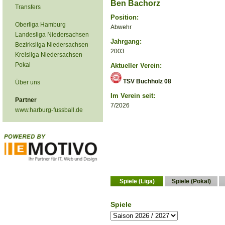
Ben Bachorz
Transfers
Position:
Oberliga Hamburg
Abwehr
Landesliga Niedersachsen
Jahrgang:
Bezirksliga Niedersachsen
2003
Kreisliga Niedersachsen
Pokal
Aktueller Verein:
TSV Buchholz 08
Über uns
Im Verein seit:
Partner
7/2026
www.harburg-fussball.de
Spiele (Liga)
Spiele (Pokal)
Spiele