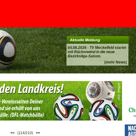
04.08.2026 -
TV Meckelfeld startet
mit Rückenwind in die neue
Bezirksliga-Saison.
[mehr News]
<<
(114/210)
>>