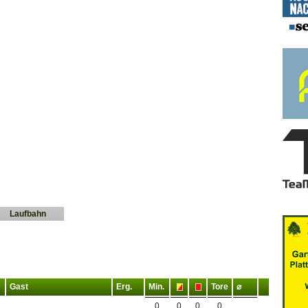
Laufbahn
Gast
Erg.
Min.
Tore
⌀
0
0
0
0