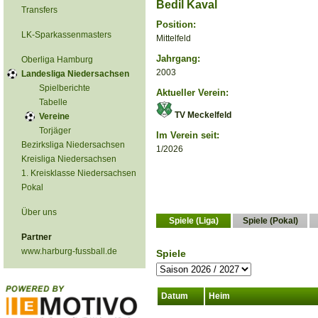
Bedil Kaval
Transfers
Position:
LK-Sparkassenmasters
Mittelfeld
Jahrgang:
Oberliga Hamburg
2003
Landesliga Niedersachsen
Spielberichte
Aktueller Verein:
Tabelle
TV Meckelfeld
Vereine
Torjäger
Im Verein seit:
Bezirksliga Niedersachsen
1/2026
Kreisliga Niedersachsen
1. Kreisklasse Niedersachsen
Pokal
Über uns
Spiele (Liga)
Spiele (Pokal)
Partner
www.harburg-fussball.de
Spiele
Datum
Heim