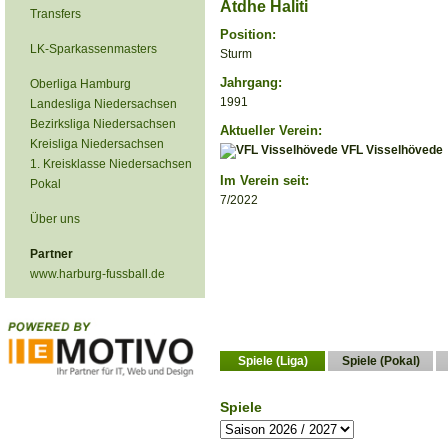
Atdhe Haliti
Transfers
Position:
LK-Sparkassenmasters
Sturm
Jahrgang:
Oberliga Hamburg
1991
Landesliga Niedersachsen
Bezirksliga Niedersachsen
Aktueller Verein:
Kreisliga Niedersachsen
VFL Visselhövede
1. Kreisklasse Niedersachsen
Im Verein seit:
Pokal
7/2022
Über uns
Partner
www.harburg-fussball.de
Spiele (Liga)
Spiele (Pokal)
Spiele