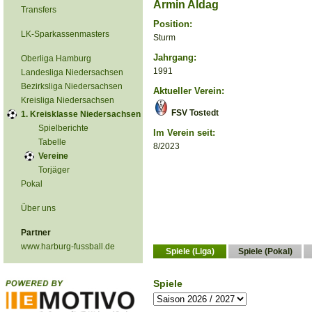
Armin Aldag
Transfers
Position:
LK-Sparkassenmasters
Sturm
Jahrgang:
Oberliga Hamburg
1991
Landesliga Niedersachsen
Bezirksliga Niedersachsen
Aktueller Verein:
Kreisliga Niedersachsen
FSV Tostedt
1. Kreisklasse Niedersachsen
Spielberichte
Im Verein seit:
Tabelle
8/2023
Vereine
Torjäger
Pokal
Über uns
Partner
www.harburg-fussball.de
Spiele (Liga)
Spiele (Pokal)
Spiele