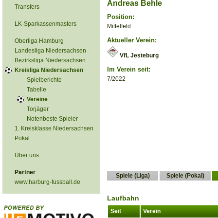
Andreas Behle
Transfers
Position:
LK-Sparkassenmasters
Mittelfeld
Aktueller Verein:
Oberliga Hamburg
Landesliga Niedersachsen
VfL Jesteburg
Bezirksliga Niedersachsen
Im Verein seit:
Kreisliga Niedersachsen
7/2022
Spielberichte
Tabelle
Vereine
Torjäger
Notenbeste Spieler
1. Kreisklasse Niedersachsen
Pokal
Über uns
Partner
Spiele (Liga)
Spiele (Pokal)
www.harburg-fussball.de
Laufbahn
Seit
Verein