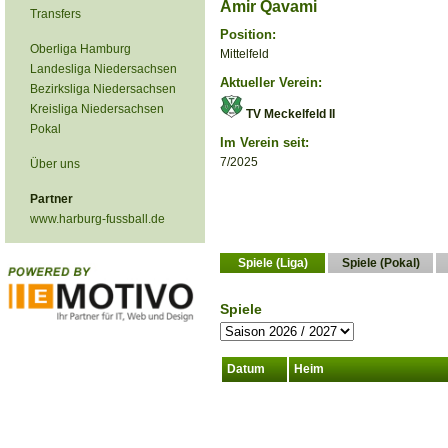
Amir Qavami
Transfers
Position:
Oberliga Hamburg
Mittelfeld
Landesliga Niedersachsen
Aktueller Verein:
Bezirksliga Niedersachsen
Kreisliga Niedersachsen
TV Meckelfeld II
Pokal
Im Verein seit:
7/2025
Über uns
Partner
www.harburg-fussball.de
Spiele (Liga)
Spiele (Pokal)
Spiele
Datum
Heim