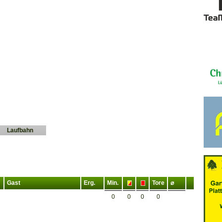
Laufbahn
Gast
Erg.
Min.
Tore
⌀
0
0
0
0