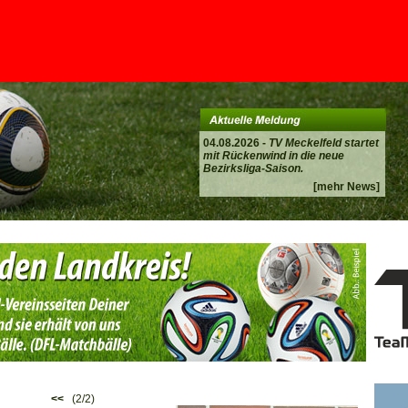
04.08.2026 -
TV Meckelfeld startet
mit Rückenwind in die neue
Bezirksliga-Saison.
[mehr News]
<<
(2/2)