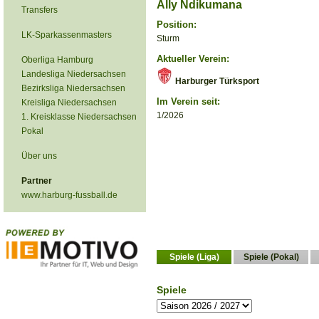
Ally Ndikumana
Transfers
Position:
LK-Sparkassenmasters
Sturm
Aktueller Verein:
Oberliga Hamburg
Landesliga Niedersachsen
Harburger Türksport
Bezirksliga Niedersachsen
Im Verein seit:
Kreisliga Niedersachsen
1/2026
1. Kreisklasse Niedersachsen
Pokal
Über uns
Partner
www.harburg-fussball.de
Spiele (Liga)
Spiele (Pokal)
Spiele