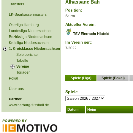
Alhassane Bah
Transfers
Position:
LK-Sparkassenmasters
Sturm
Aktueller Verein:
Oberliga Hamburg
Landesliga Niedersachsen
TSV Eintracht Hittfeld
Bezirksliga Niedersachsen
Im Verein seit:
Kreisliga Niedersachsen
7/2022
1. Kreisklasse Niedersachsen
Spielberichte
Tabelle
Vereine
Torjäger
Spiele (Liga)
Spiele (Pokal)
Pokal
Über uns
Spiele
Partner
www.harburg-fussball.de
Datum
Heim