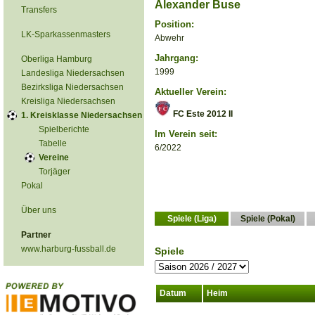
Alexander Buse
Transfers
Position:
LK-Sparkassenmasters
Abwehr
Jahrgang:
Oberliga Hamburg
1999
Landesliga Niedersachsen
Bezirksliga Niedersachsen
Aktueller Verein:
Kreisliga Niedersachsen
FC Este 2012 II
1. Kreisklasse Niedersachsen
Spielberichte
Im Verein seit:
Tabelle
6/2022
Vereine
Torjäger
Pokal
Über uns
Spiele (Liga)
Spiele (Pokal)
Partner
www.harburg-fussball.de
Spiele
Datum
Heim