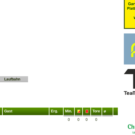
Laufbahn
Gast
Erg.
Min.
Tore
⌀
0
0
0
0