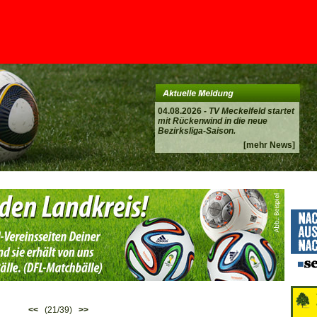
04.08.2026 -
TV Meckelfeld startet
mit Rückenwind in die neue
Bezirksliga-Saison.
[mehr News]
<<
(21/39)
>>