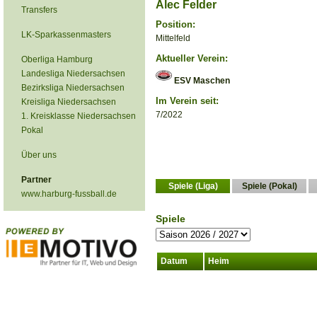
Alec Felder
Transfers
Position:
LK-Sparkassenmasters
Mittelfeld
Aktueller Verein:
Oberliga Hamburg
Landesliga Niedersachsen
ESV Maschen
Bezirksliga Niedersachsen
Im Verein seit:
Kreisliga Niedersachsen
7/2022
1. Kreisklasse Niedersachsen
Pokal
Über uns
Partner
Spiele (Liga)
Spiele (Pokal)
www.harburg-fussball.de
Spiele
Datum
Heim