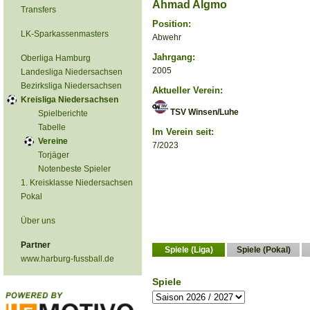
Ahmad Algmo
Transfers
Position:
LK-Sparkassenmasters
Abwehr
Jahrgang:
Oberliga Hamburg
2005
Landesliga Niedersachsen
Bezirksliga Niedersachsen
Aktueller Verein:
Kreisliga Niedersachsen
TSV Winsen/Luhe
Spielberichte
Tabelle
Im Verein seit:
Vereine
7/2023
Torjäger
Notenbeste Spieler
1. Kreisklasse Niedersachsen
Pokal
Über uns
Partner
Spiele (Liga)
Spiele (Pokal)
www.harburg-fussball.de
Spiele