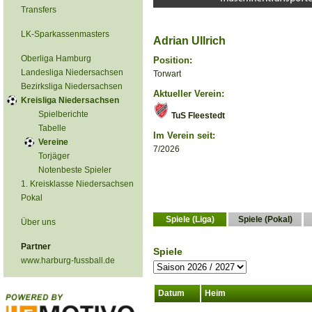
Transfers
LK-Sparkassenmasters
Adrian Ullrich
Oberliga Hamburg
Position:
Landesliga Niedersachsen
Torwart
Bezirksliga Niedersachsen
Aktueller Verein:
Kreisliga Niedersachsen
Spielberichte
TuS Fleestedt
Tabelle
Im Verein seit:
Vereine
7/2026
Torjäger
Notenbeste Spieler
1. Kreisklasse Niedersachsen
Pokal
Spiele (Liga)
Spiele (Pokal)
Über uns
Partner
Spiele
www.harburg-fussball.de
Datum
Heim