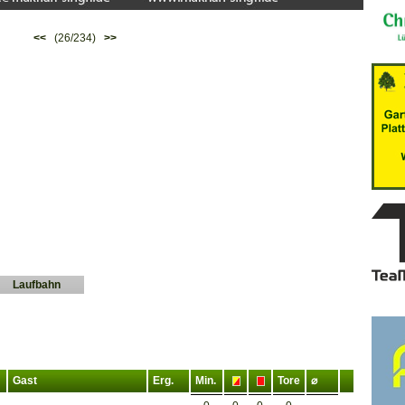
<<
(26/234)
>>
Laufbahn
Gast
Erg.
Min.
Tore
⌀