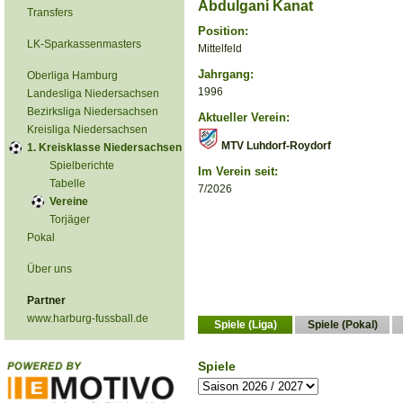
Abdulgani Kanat
Transfers
Position:
LK-Sparkassenmasters
Mittelfeld
Jahrgang:
Oberliga Hamburg
1996
Landesliga Niedersachsen
Bezirksliga Niedersachsen
Aktueller Verein:
Kreisliga Niedersachsen
MTV Luhdorf-Roydorf
1. Kreisklasse Niedersachsen
Spielberichte
Im Verein seit:
Tabelle
7/2026
Vereine
Torjäger
Pokal
Über uns
Partner
www.harburg-fussball.de
Spiele (Liga)
Spiele (Pokal)
Spiele